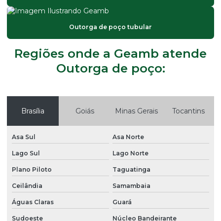
Bomba submersa para poço semi artesiano
Construção de poço artesiano
Outorga de poço tubular
Custo de perfuração de poço semi artesiano
Regiões onde a Geamb atende
Distribuidores de bomba submersa
Outorga de poço:
Empresa especializada em perfuração de poços artesianos
Empresa de limpeza de poço artesiano
Brasília
Goiás
Minas Gerais
Tocantins
Empresa manutenção poço artesiano
Empresa de perfuração de poços
Asa Sul
Asa Norte
Empresa de perfuração de poços artesianos
Lago Sul
Lago Norte
Empresa de poços artesianos
Plano Piloto
Taguatinga
Empresa que abre poço artesiano
Ceilândia
Samambaia
Empresa que cava poço artesiano
Águas Claras
Guará
Sudoeste
Núcleo Bandeirante
Empresa que faz poço artesiano