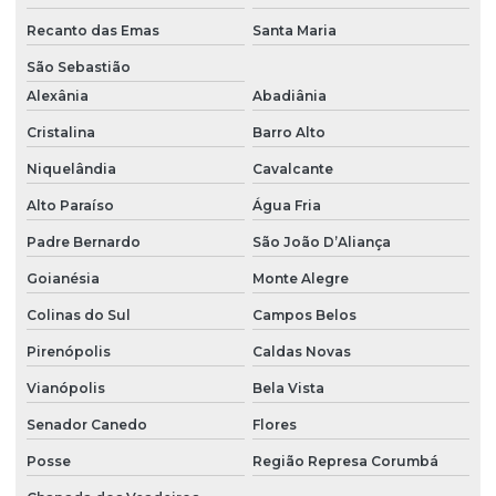
Recanto das Emas
Santa Maria
Empresa que fura poço artesiano
São Sebastião
Instalação bomba de água
Alexânia
Abadiânia
Instalação bomba caneta
Cristalina
Barro Alto
Instalação bomba centrífuga
Niquelândia
Cavalcante
Instalação bomba piscina
Alto Paraíso
Água Fria
Instalação bomba poço artesiano
Padre Bernardo
São João D’Aliança
Instalação bomba pressurizadora
Goianésia
Monte Alegre
Instalação bomba sapo
Colinas do Sul
Campos Belos
Pirenópolis
Caldas Novas
Instalação de bomba submersa
Vianópolis
Bela Vista
Instalação de caixa d água
Senador Canedo
Flores
Instalação de caixa d água residencial
Posse
Região Represa Corumbá
Licença ambiental poço artesiano