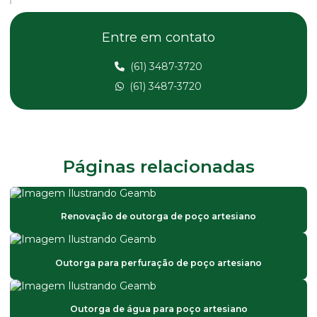
Bomba submersa alta vazão
Entre em contato
Bomba submersa anauger
(61) 3487-3720
Bomba submersa com boia
(61) 3487-3720
Bomba submersa elétrica
Bomba submersa para fonte de água
Bomba submersa para fontes
Páginas relacionadas
Bomba submersa industrial
Bomba submersa para lago
Renovação de outorga de poço artesiano
Bomba submersa manutenção
Bomba submersa para poço
Outorga para perfuração de poço artesiano
Bomba submersa para poço artesiano
Bomba submersa para poço profundo
Outorga de água para poço artesiano