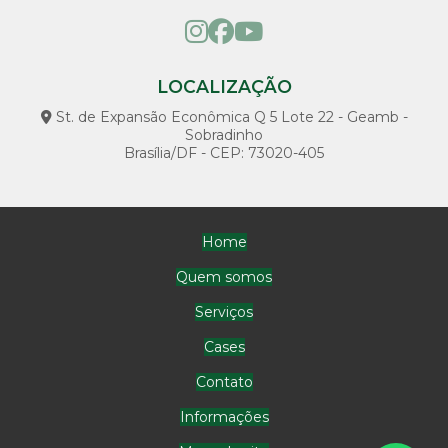
Loja de poço artesiano
Manutenção bomba
LOCALIZAÇÃO
Manutenção de bomba de poço artesiano
St. de Expansão Econômica Q 5 Lote 22 - Geamb -
Sobradinho
Manutenção de bomba submersa
Brasília/DF - CEP: 73020-405
Manutenção de bombas d água
Manutenção de bombas hidráulicas
Home
Manutenção de bombas e motores
Quem somos
Manutenção de poço artesiano preço
Serviços
Manutenção de poço semi artesiano
Cases
Outorga de água para irrigação
Contato
Outorga de água para piscicultura
Informações
Outorga de água para poço artesiano