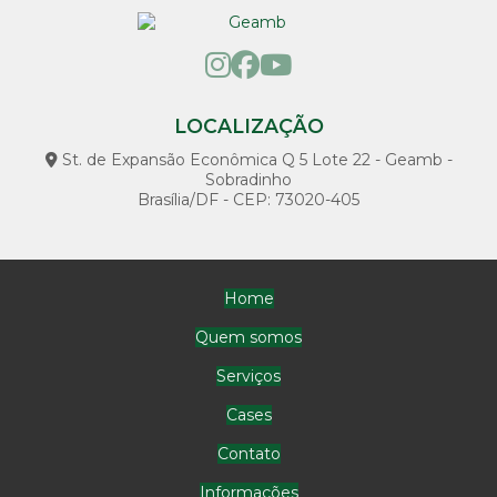
Locação de poços
Loja de poço artesiano
Manutenção bomba
LOCALIZAÇÃO
Manutenção de bomba de poço artesiano
St. de Expansão Econômica Q 5 Lote 22 - Geamb -
Sobradinho
Manutenção de bomba submersa
Brasília/DF - CEP: 73020-405
Manutenção de bombas d água
Manutenção de bombas hidráulicas
Home
Manutenção de bombas e motores
Quem somos
Manutenção de poço artesiano preço
Serviços
Manutenção de poço semi artesiano
Cases
Outorga de água para irrigação
Contato
Outorga de água para piscicultura
Informações