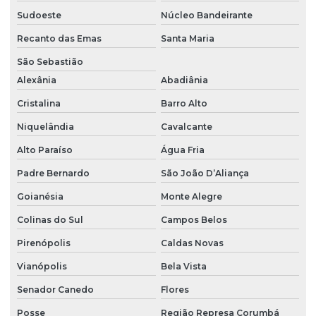
Sudoeste
Núcleo Bandeirante
Empresa que faz poço artesiano
Recanto das Emas
Santa Maria
Empresa que fura poço artesiano
São Sebastião
Instalação bomba de água
Alexânia
Abadiânia
Instalação bomba caneta
Cristalina
Barro Alto
Instalação bomba centrífuga
Niquelândia
Cavalcante
Instalação bomba piscina
Alto Paraíso
Água Fria
Instalação bomba poço artesiano
Padre Bernardo
São João D’Aliança
Instalação bomba pressurizadora
Goianésia
Monte Alegre
Instalação bomba sapo
Colinas do Sul
Campos Belos
Pirenópolis
Caldas Novas
Instalação de bomba submersa
Vianópolis
Bela Vista
Instalação de caixa d água
Senador Canedo
Flores
Instalação de caixa d água residencial
Posse
Região Represa Corumbá