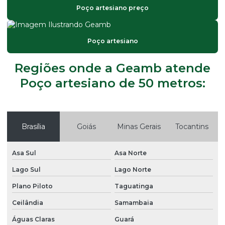
Bomba submersa para poço profundo
Poço artesiano preço
Bomba submersa para poço semi artesiano
Construção de poço artesiano
Poço artesiano
Custo de perfuração de poço semi artesiano
Regiões onde a Geamb atende
Distribuidores de bomba submersa
Poço artesiano de 50 metros:
Empresa especializada em perfuração de poços artesianos
Empresa de limpeza de poço artesiano
Brasília
Goiás
Minas Gerais
Tocantins
Empresa manutenção poço artesiano
Empresa de perfuração de poços
Asa Sul
Asa Norte
Empresa de perfuração de poços artesianos
Lago Sul
Lago Norte
Empresa de poços artesianos
Plano Piloto
Taguatinga
Empresa que abre poço artesiano
Ceilândia
Samambaia
Empresa que cava poço artesiano
Águas Claras
Guará