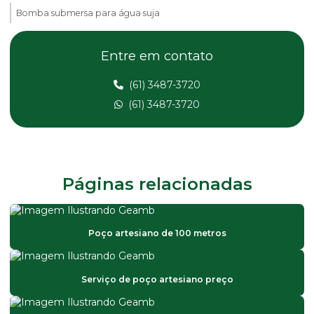
Bomba submersa para água suja
Bomba submersa alta vazão
Entre em contato
Bomba submersa anauger
(61) 3487-3720
Bomba submersa com boia
(61) 3487-3720
Bomba submersa elétrica
Bomba submersa para fonte de água
Bomba submersa para fontes
Páginas relacionadas
Bomba submersa industrial
Bomba submersa para lago
Poço artesiano de 100 metros
Bomba submersa manutenção
Bomba submersa para poço
Serviço de poço artesiano preço
Bomba submersa para poço artesiano