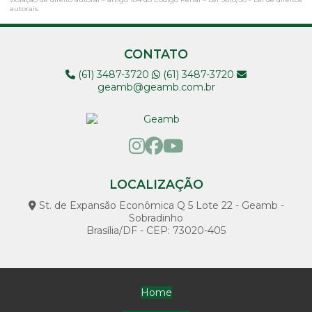
autorais
.
Limpeza de poço artesiano com compressor
Limpeza poço semi artesiano
CONTATO
Limpeza de poço semi artesiano com compressor
(61) 3487-3720
(61) 3487-3720
geamb@geamb.com.br
Locação de poço artesiano
Locação de poços
Loja de poço artesiano
Manutenção bomba
LOCALIZAÇÃO
Manutenção de bomba de poço artesiano
St. de Expansão Econômica Q 5 Lote 22 - Geamb -
Sobradinho
Manutenção de bomba submersa
Brasília/DF - CEP: 73020-405
Manutenção de bombas d água
Manutenção de bombas hidráulicas
Home
Manutenção de bombas e motores