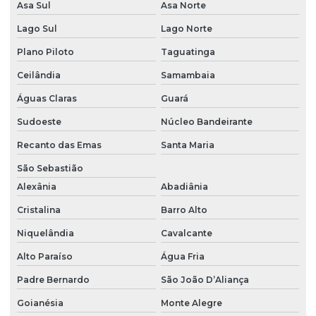
Asa Sul
Asa Norte
Empresa de perfuração de poços artesianos
Lago Sul
Lago Norte
Empresa de poços artesianos
Plano Piloto
Taguatinga
Empresa que abre poço artesiano
Ceilândia
Samambaia
Empresa que cava poço artesiano
Águas Claras
Guará
Sudoeste
Núcleo Bandeirante
Empresa que faz poço artesiano
Recanto das Emas
Santa Maria
Empresa que fura poço artesiano
São Sebastião
Instalação bomba de água
Alexânia
Abadiânia
Instalação bomba caneta
Cristalina
Barro Alto
Instalação bomba centrífuga
Niquelândia
Cavalcante
Instalação bomba piscina
Alto Paraíso
Água Fria
Instalação bomba poço artesiano
Padre Bernardo
São João D’Aliança
Instalação bomba pressurizadora
Goianésia
Monte Alegre