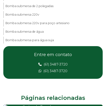
Bomba submersa de 2 polegadas
Bomba submersa 220v
Bomba submersa 220v para poço artesiano
Bomba submersa de água
Bomba submersa para água suja
Bomba submersa alta vazão
Entre em contato
Bomba submersa anauger
(61) 3487-3720
Bomba submersa com boia
(61) 3487-3720
Bomba submersa elétrica
Bomba submersa para fonte de água
Bomba submersa para fontes
Páginas relacionadas
Bomba submersa industrial