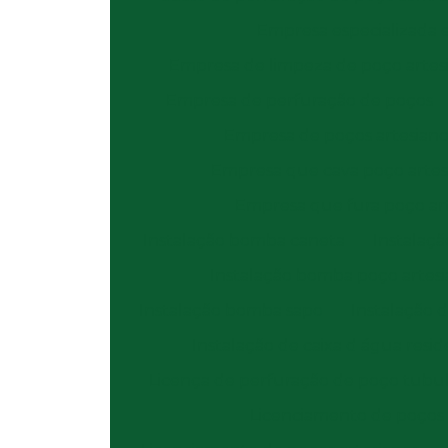
Empresa especializada 
Empresa de limpeza de poço artes
Empresa de perfuração de poços
Empresa de poços artesiano
Empresa que cava poço artes
Empresa que fura poço ar
Instalação bomba caneta
Instalaç
Instalação bomba poço artes
Instalação bomba sapo
Instalação
Instalação de caixa d água resid
Licença de perfuração de poço tubu
Licenciamento de poços