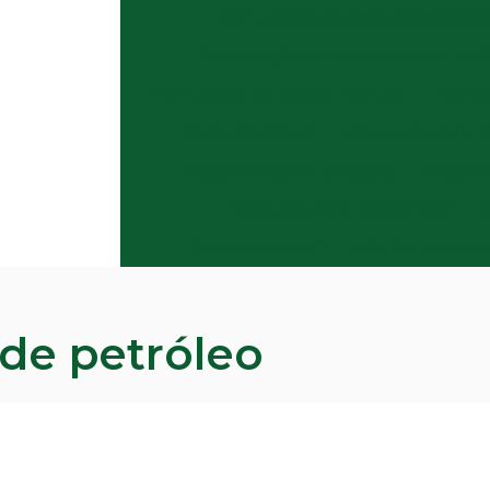
Perfuração de poço semi artes
Perfuração de poço tubular pro
Perfuração de poços manual
Perfur
Poço artesiano
Poço artesiano 
Poço artesiano de água
Poço a
Poço artesiano residencial
Serviço de perfuração de poços a
de petróleo