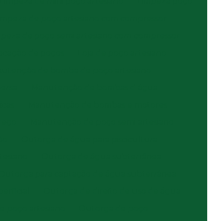
Limpeza de mini poço artesiano
Limpeza poço
impeza de poço artesiano com compressor
mpeza de poço semi artesiano com compressor
ocação de poços
Loja de poço artesiano
utenção de bomba de poço artesiano
ersa
Manutenção de bombas d água
icas
Manutenção de bombas e motores
reço
Manutenção de poço semi artesiano
ão
Outorga de água para piscicultura
tesiano
Outorga de água subterrânea
Outorga para captação de água subterrânea
erficial
Outorga de direito de uso de água
e poço artesiano
Outorga de poço