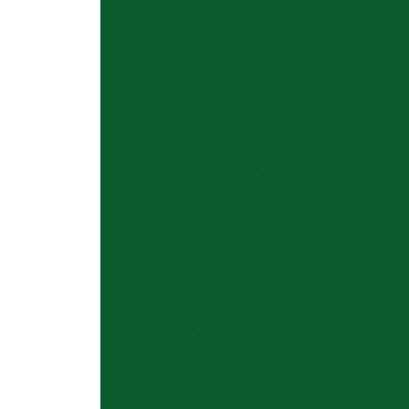
Outorga de poço artesiano
Outorg
Outorga de uso de água subterrânea
Perfuração de poço
Perfuração de poço artesiano águ
Perfuração de poço artesiano licit
Perfuração de poço artesiano preço
Perfuração de poço artesiano pr
Perfuração de poço artesiano em
Perfuração de poço artesian
Perfuração d
Perfuração de poco com perfuratriz
Perfuração de poço pre
Perfuração de poço semi artesiano