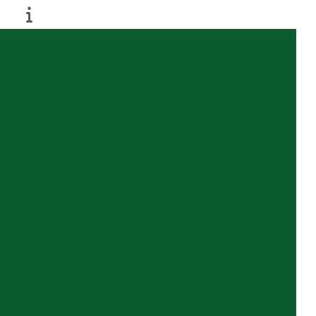
torização para perfuração de poço artesiano
d água submersa 220v
Bomba submersa 12v
ersa de 2 polegadas
Bomba submersa 220v
o artesiano
Bomba submersa de água
 suja
Bomba submersa alta vazão
submersa com boia
Bomba submersa elétrica
de água
Bomba submersa para fontes
rial
Bomba submersa para lago
nção
Bomba submersa para poço
ano
Bomba submersa para poço profundo
artesiano
Construção de poço artesiano
rtesiano
Distribuidores de bomba submersa