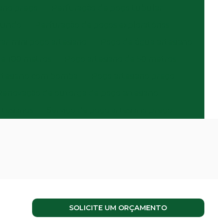
iano preço
Perfuração de poço tubular
fundo
Perfuração de poços exploratórios
ar mini poço artesiano
Poço de água artesiano
de 100 metros
Poço artesiano de 50 metros
rtesiano com bomba
Poço artesiano preço
Renovação de outorga de poço artesiano
rtesianos
Serviço de poço artesiano preço
SOLICITE UM ORÇAMENTO