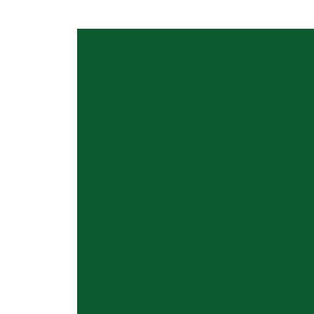
Abertura de poço artesiano
Au
Bomba de água submersa
Bomba 
Bomba submersa 1cv
Bomba subm
Bomba submersa 220v para poç
Bomba submersa para água
Bomba submersa anauger
Bomba 
Bomba submersa para fonte 
Bomba submersa indust
Bomba submersa manute
Bomba submersa para poço artesi
Bomba submersa para poço semi 
Custo de perfuração de poço semi a