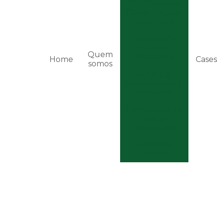
Submersas e
Caixas d'águas
Tipo Taça
Locação de
Poços
Quem
Artesianos
Home
Cases
somos
Outorga /
Licenciamento
Ambiental
Perfuração de
Poços
Artesianos
Testes de
Vazão