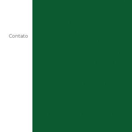
Licenciamento de poços artesianos
Limpeza de poço artesiano
L
Limpeza poço semi artesiano
Li
Locação de poço artesiano
L
Contato
Manutenção bomba
Man
Manutenção de bomba subm
Manutenção de bombas hidrául
Manutenção de poço artesiano p
Outorga de água para irrigaç
Outorga de água para poço ar
Outorga de captação de água
Outorga para captação de água sup
Outorga para perfuração d