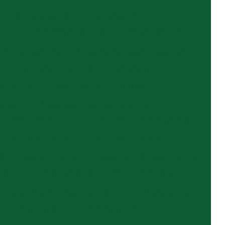
em perfuração de poços artesianos
iano
Empresa manutenção poço artesiano
Empresa de perfuração de poços artesianos
s
Empresa que abre poço artesiano
iano
Empresa que faz poço artesiano
tesiano
Instalação bomba de água
ão bomba centrífuga
Instalação bomba piscina
iano
Instalação bomba pressurizadora
 de bomba submersa
Instalação de caixa d água
encial
Licença ambiental poço artesiano
lar profundo
Licenciamento de furos e poços
Licenciamento de poços antigos