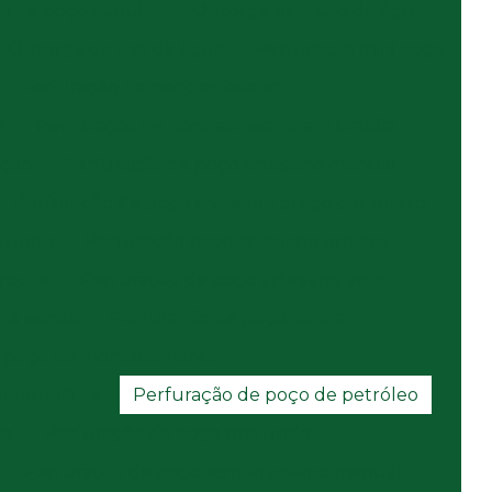
a de poço tubular
Outorga para uso de água
Outorga de uso da água
Perfuração mini poço
Perfuração de poço artesiano
a
Perfuração de poço artesiano em brasília
ação
Perfuração de poço artesiano manual
Perfuração de poço artesiano preço por metro
ofundo
Perfuração poço artesiano projeto
 rocha
Perfuração de poço artesiano valor
o a venda
Perfuração de poço caipira
e poço de monitoramento
 pneumática
Perfuração de poço de petróleo
ço
Perfuração de poço profundo
Perfuração de poço semi artesiano manual